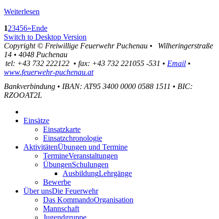
Weiterlesen
1
2
3
4
5
6
»
Ende
Switch to Desktop Version
Copyright ©
Freiwillige Feuerwehr Puchenau
•
Wilheringerstraße
14
•
4048
Puchenau
tel:
+43 732 222122
•
fax
:
+43 732 221055 -531
•
Email
•
www.feuerwehr-puchenau.at
Bankverbindung
•
IBAN: AT95 3400 0000 0588 1511
•
BIC:
RZOOAT2L
Einsätze
Einsatzkarte
Einsatzchronologie
Aktivitäten
Übungen und Termine
Termine
Veranstaltungen
Übungen
Schulungen
Ausbildung
Lehrgänge
Bewerbe
Über uns
Die Feuerwehr
Das Kommando
Organisation
Mannschaft
Jugendgruppe