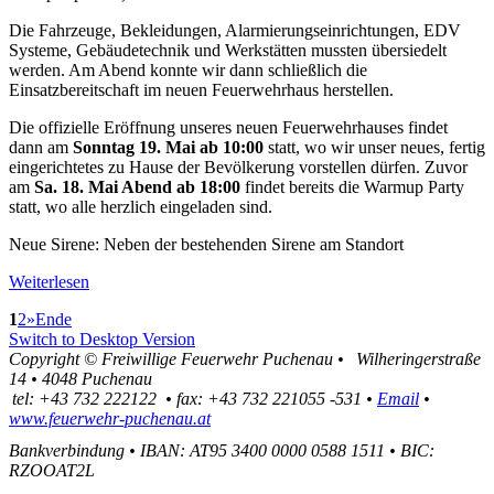
Die Fahrzeuge, Bekleidungen, Alarmierungseinrichtungen, EDV
Systeme, Gebäudetechnik und Werkstätten mussten übersiedelt
werden. Am Abend konnte wir dann schließlich die
Einsatzbereitschaft im neuen Feuerwehrhaus herstellen.
Die offizielle Eröffnung unseres neuen Feuerwehrhauses findet
dann am
Sonntag 19. Mai ab 10:00
statt, wo wir unser neues, fertig
eingerichtetes zu Hause der Bevölkerung vorstellen dürfen. Zuvor
am
Sa. 18. Mai Abend
ab 18:00
findet bereits die Warmup Party
statt, wo alle herzlich eingeladen sind.
Neue Sirene: Neben der bestehenden Sirene am Standort
Weiterlesen
1
2
»
Ende
Switch to Desktop Version
Copyright ©
Freiwillige Feuerwehr Puchenau
•
Wilheringerstraße
14
•
4048
Puchenau
tel:
+43 732 222122
•
fax
:
+43 732 221055 -531
•
Email
•
www.feuerwehr-puchenau.at
Bankverbindung
•
IBAN: AT95 3400 0000 0588 1511
•
BIC:
RZOOAT2L