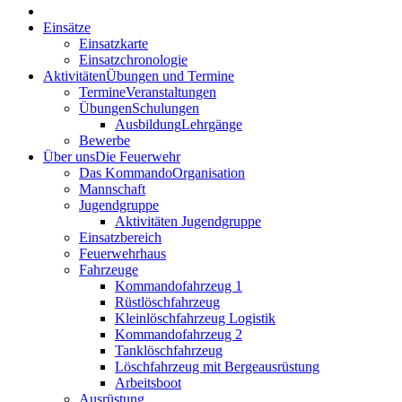
Einsätze
Einsatzkarte
Einsatzchronologie
Aktivitäten
Übungen und Termine
Termine
Veranstaltungen
Übungen
Schulungen
Ausbildung
Lehrgänge
Bewerbe
Über uns
Die Feuerwehr
Das Kommando
Organisation
Mannschaft
Jugendgruppe
Aktivitäten Jugendgruppe
Einsatzbereich
Feuerwehrhaus
Fahrzeuge
Kommandofahrzeug 1
Rüstlöschfahrzeug
Kleinlöschfahrzeug Logistik
Kommandofahrzeug 2
Tanklöschfahrzeug
Löschfahrzeug mit Bergeausrüstung
Arbeitsboot
Ausrüstung