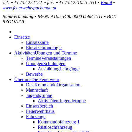
tel:
+43 732 222122
•
fax
:
+43 732 221055 -531
•
Email
•
www.feuerwehr-puchenau.at
Bankverbindung
•
IBAN: AT95 3400 0000 0588 1511
•
BIC:
RZOOAT2L
Einsätze
Einsatzkarte
Einsatzchronologie
Aktivitäten
Übungen und Termine
Termine
Veranstaltungen
Übungen
Schulungen
Ausbildung
Lehrgänge
Bewerbe
Über uns
Die Feuerwehr
Das Kommando
Organisation
Mannschaft
Jugendgruppe
Aktivitäten Jugendgruppe
Einsatzbereich
Feuerwehrhaus
Fahrzeuge
Kommandofahrzeug 1
Rüstlöschfahrzeug