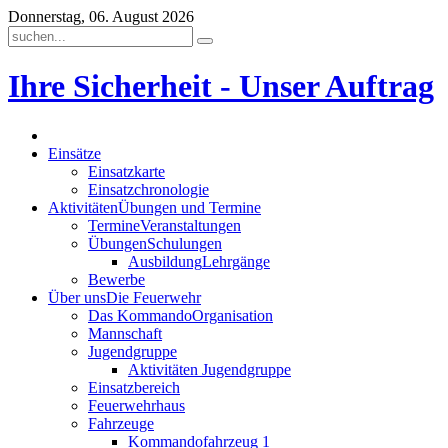
Donnerstag, 06. August 2026
Ihre Sicherheit - Unser Auftrag
Einsätze
Einsatzkarte
Einsatzchronologie
Aktivitäten
Übungen und Termine
Termine
Veranstaltungen
Übungen
Schulungen
Ausbildung
Lehrgänge
Bewerbe
Über uns
Die Feuerwehr
Das Kommando
Organisation
Mannschaft
Jugendgruppe
Aktivitäten Jugendgruppe
Einsatzbereich
Feuerwehrhaus
Fahrzeuge
Kommandofahrzeug 1