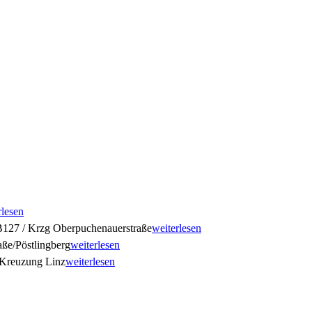
rlesen
127 / Krzg Oberpuchenauerstraße
weiterlesen
ße/Pöstlingberg
weiterlesen
Kreuzung Linz
weiterlesen