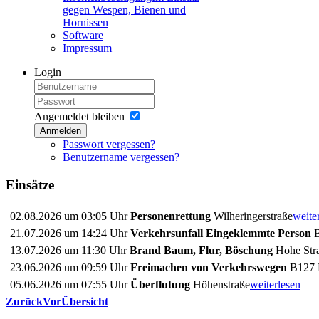
gegen Wespen, Bienen und
Hornissen
Software
Impressum
Login
Angemeldet bleiben
Anmelden
Passwort vergessen?
Benutzername vergessen?
Einsätze
02.08.2026 um 03:05 Uhr
Personenrettung
Wilheringerstraße
weite
21.07.2026 um 14:24 Uhr
Verkehrsunfall Eingeklemmte Person
B
13.07.2026 um 11:30 Uhr
Brand Baum, Flur, Böschung
Hohe Stra
23.06.2026 um 09:59 Uhr
Freimachen von Verkehrswegen
B127 
05.06.2026 um 07:55 Uhr
Überflutung
Höhenstraße
weiterlesen
Zurück
Vor
Übersicht