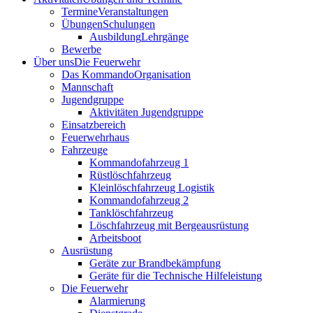
Termine
Veranstaltungen
Übungen
Schulungen
Ausbildung
Lehrgänge
Bewerbe
Über uns
Die Feuerwehr
Das Kommando
Organisation
Mannschaft
Jugendgruppe
Aktivitäten Jugendgruppe
Einsatzbereich
Feuerwehrhaus
Fahrzeuge
Kommandofahrzeug 1
Rüstlöschfahrzeug
Kleinlöschfahrzeug Logistik
Kommandofahrzeug 2
Tanklöschfahrzeug
Löschfahrzeug mit Bergeausrüstung
Arbeitsboot
Ausrüstung
Geräte zur Brandbekämpfung
Geräte für die Technische Hilfeleistung
Die Feuerwehr
Alarmierung