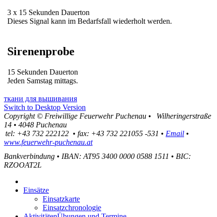
3 x 15 Sekunden Dauerton
Dieses Signal kann im Bedarfsfall wiederholt werden.
Sirenenprobe
15 Sekunden Dauerton
Jeden Samstag mittags.
ткани для вышивания
Switch to Desktop Version
Copyright ©
Freiwillige Feuerwehr Puchenau
•
Wilheringerstraße
14
•
4048
Puchenau
tel:
+43 732 222122
•
fax
:
+43 732 221055 -531
•
Email
•
www.feuerwehr-puchenau.at
Bankverbindung
•
IBAN: AT95 3400 0000 0588 1511
•
BIC:
RZOOAT2L
Einsätze
Einsatzkarte
Einsatzchronologie
Aktivitäten
Übungen und Termine