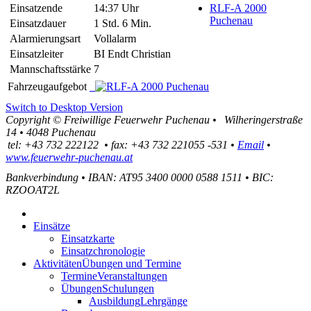
Einsatzende
14:37 Uhr
RLF-A 2000
Puchenau
Einsatzdauer
1 Std. 6 Min.
Alarmierungsart
Vollalarm
Einsatzleiter
BI Endt Christian
Mannschaftsstärke
7
Fahrzeugaufgebot
Switch to Desktop Version
Copyright ©
Freiwillige Feuerwehr Puchenau
•
Wilheringerstraße
14
•
4048
Puchenau
tel:
+43 732 222122
•
fax
:
+43 732 221055 -531
•
Email
•
www.feuerwehr-puchenau.at
Bankverbindung
•
IBAN: AT95 3400 0000 0588 1511
•
BIC:
RZOOAT2L
Einsätze
Einsatzkarte
Einsatzchronologie
Aktivitäten
Übungen und Termine
Termine
Veranstaltungen
Übungen
Schulungen
Ausbildung
Lehrgänge