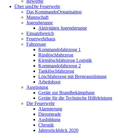
Bewerbe
Über uns
Die Feuerwehr
Das Kommando
Organisation
Mannschaft
Jugendgruppe
Aktivitäten Jugendgruppe
Einsatzbereich
Feuerwehrhaus
Fahrzeuge
Kommandofahrzeug 1
Rüstlöschfahrzeug
Kleinlöschfahrzeug Logistik
Kommandofahrzeug 2
Tanklöschfahrzeug
Löschfahrzeug mit Bergeausrüstung
Arbeitsboot
Ausrüstung
Geräte zur Brandbekämpfung
Geräte für die Technische Hilfeleistung
Die Feuerwehr
Alarmierung
Dienstgrade
Ausbildung
Chronik
Jahresrückblick 2020