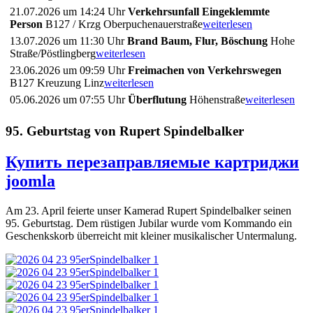
21.07.2026 um 14:24 Uhr
Verkehrsunfall Eingeklemmte
Person
B127 / Krzg Oberpuchenauerstraße
weiterlesen
13.07.2026 um 11:30 Uhr
Brand Baum, Flur, Böschung
Hohe
Straße/Pöstlingberg
weiterlesen
23.06.2026 um 09:59 Uhr
Freimachen von Verkehrswegen
B127 Kreuzung Linz
weiterlesen
05.06.2026 um 07:55 Uhr
Überflutung
Höhenstraße
weiterlesen
95. Geburtstag von Rupert Spindelbalker
Купить перезаправляемые картриджи
joomla
Am 23. April feierte unser Kamerad Rupert Spindelbalker seinen
95. Geburtstag. Dem rüstigen Jubilar wurde vom Kommando ein
Geschenkskorb überreicht mit kleiner musikalischer Untermalung.