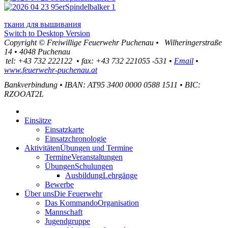
ткани для вышивания
Switch to Desktop Version
Copyright ©
Freiwillige Feuerwehr Puchenau
•
Wilheringerstraße
14
•
4048
Puchenau
tel:
+43 732 222122
•
fax
:
+43 732 221055 -531
•
Email
•
www.feuerwehr-puchenau.at
Bankverbindung
•
IBAN: AT95 3400 0000 0588 1511
•
BIC:
RZOOAT2L
Einsätze
Einsatzkarte
Einsatzchronologie
Aktivitäten
Übungen und Termine
Termine
Veranstaltungen
Übungen
Schulungen
Ausbildung
Lehrgänge
Bewerbe
Über uns
Die Feuerwehr
Das Kommando
Organisation
Mannschaft
Jugendgruppe