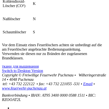
Kohlendioxid-
K
Löscher (CO²)
Naßlöscher
N
Schaumlöscher
S
Vor dem Einsatz eines Feuerlöschers achten sie unbedingt auf die
am Feuerlöscher angebrachte Bedienungsanleitung.
Verwenden sie diesen nur zu Bränden der zugelassenen
Brandklassen.
ткани для вышивания
Switch to Desktop Version
Copyright ©
Freiwillige Feuerwehr Puchenau
•
Wilheringerstraße
14
•
4048
Puchenau
tel:
+43 732 222122
•
fax
:
+43 732 221055 -531
•
Email
•
www.feuerwehr-puchenau.at
Bankverbindung
•
IBAN: AT95 3400 0000 0588 1511
•
BIC:
RZOOAT2L