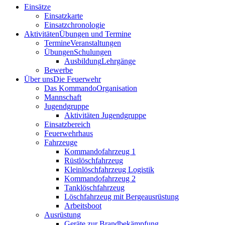
Einsätze
Einsatzkarte
Einsatzchronologie
Aktivitäten
Übungen und Termine
Termine
Veranstaltungen
Übungen
Schulungen
Ausbildung
Lehrgänge
Bewerbe
Über uns
Die Feuerwehr
Das Kommando
Organisation
Mannschaft
Jugendgruppe
Aktivitäten Jugendgruppe
Einsatzbereich
Feuerwehrhaus
Fahrzeuge
Kommandofahrzeug 1
Rüstlöschfahrzeug
Kleinlöschfahrzeug Logistik
Kommandofahrzeug 2
Tanklöschfahrzeug
Löschfahrzeug mit Bergeausrüstung
Arbeitsboot
Ausrüstung
Geräte zur Brandbekämpfung