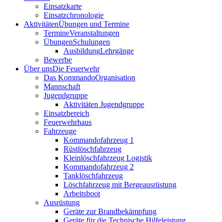
Einsatzkarte
Einsatzchronologie
Aktivitäten
Übungen und Termine
Termine
Veranstaltungen
Übungen
Schulungen
Ausbildung
Lehrgänge
Bewerbe
Über uns
Die Feuerwehr
Das Kommando
Organisation
Mannschaft
Jugendgruppe
Aktivitäten Jugendgruppe
Einsatzbereich
Feuerwehrhaus
Fahrzeuge
Kommandofahrzeug 1
Rüstlöschfahrzeug
Kleinlöschfahrzeug Logistik
Kommandofahrzeug 2
Tanklöschfahrzeug
Löschfahrzeug mit Bergeausrüstung
Arbeitsboot
Ausrüstung
Geräte zur Brandbekämpfung
Geräte für die Technische Hilfeleistung