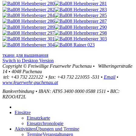
ткани для вышивания
Switch to Desktop Version
Copyright ©
Freiwillige Feuerwehr Puchenau
•
Wilheringerstraße
14
•
4048
Puchenau
tel:
+43 732 222122
•
fax
:
+43 732 221055 -531
•
Email
•
www.feuerwehr-puchenau.at
Bankverbindung
•
IBAN: AT95 3400 0000 0588 1511
•
BIC:
RZOOAT2L
Einsätze
Einsatzkarte
Einsatzchronologie
Aktivitäten
Übungen und Termine
Termine
Veranstaltungen