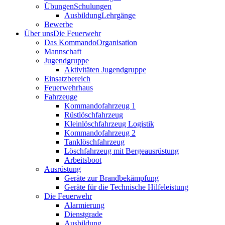
Übungen
Schulungen
Ausbildung
Lehrgänge
Bewerbe
Über uns
Die Feuerwehr
Das Kommando
Organisation
Mannschaft
Jugendgruppe
Aktivitäten Jugendgruppe
Einsatzbereich
Feuerwehrhaus
Fahrzeuge
Kommandofahrzeug 1
Rüstlöschfahrzeug
Kleinlöschfahrzeug Logistik
Kommandofahrzeug 2
Tanklöschfahrzeug
Löschfahrzeug mit Bergeausrüstung
Arbeitsboot
Ausrüstung
Geräte zur Brandbekämpfung
Geräte für die Technische Hilfeleistung
Die Feuerwehr
Alarmierung
Dienstgrade
Ausbildung