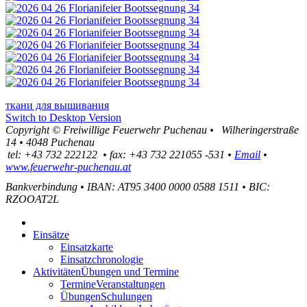
ткани для вышивания
Switch to Desktop Version
Copyright ©
Freiwillige Feuerwehr Puchenau
•
Wilheringerstraße
14
•
4048
Puchenau
tel:
+43 732 222122
•
fax
:
+43 732 221055 -531
•
Email
•
www.feuerwehr-puchenau.at
Bankverbindung
•
IBAN: AT95 3400 0000 0588 1511
•
BIC:
RZOOAT2L
Einsätze
Einsatzkarte
Einsatzchronologie
Aktivitäten
Übungen und Termine
Termine
Veranstaltungen
Übungen
Schulungen