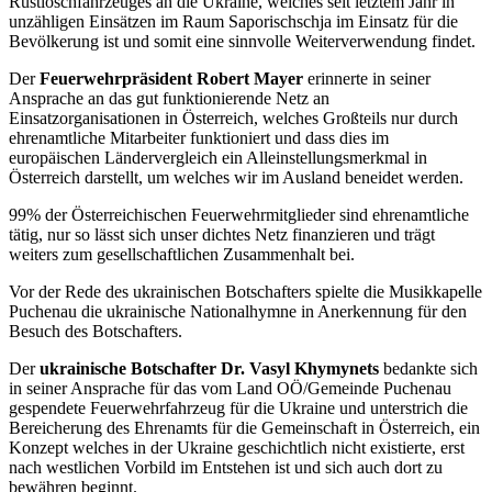
Rüstlöschfahrzeuges an die Ukraine, welches seit letztem Jahr in
unzähligen Einsätzen im Raum Saporischschja im Einsatz für die
Bevölkerung ist und somit eine sinnvolle Weiterverwendung findet.
Der
Feuerwehrpräsident Robert Mayer
erinnerte in seiner
Ansprache an das gut funktionierende Netz an
Einsatzorganisationen in Österreich, welches Großteils nur durch
ehrenamtliche Mitarbeiter funktioniert und dass dies im
europäischen Ländervergleich ein Alleinstellungsmerkmal in
Österreich darstellt, um welches wir im Ausland beneidet werden.
99% der Österreichischen Feuerwehrmitglieder sind ehrenamtliche
tätig, nur so lässt sich unser dichtes Netz finanzieren und trägt
weiters zum gesellschaftlichen Zusammenhalt bei.
Vor der Rede des ukrainischen Botschafters spielte die Musikkapelle
Puchenau die ukrainische Nationalhymne in Anerkennung für den
Besuch des Botschafters.
Der
ukrainische Botschafter Dr. Vasyl Khymynets
bedankte sich
in seiner Ansprache für das vom Land OÖ/Gemeinde Puchenau
gespendete Feuerwehrfahrzeug für die Ukraine und unterstrich die
Bereicherung des Ehrenamts für die Gemeinschaft in Österreich, ein
Konzept welches in der Ukraine geschichtlich nicht existierte, erst
nach westlichen Vorbild im Entstehen ist und sich auch dort zu
bewähren beginnt.