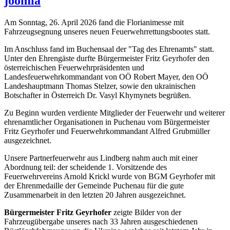
joomla
Am Sonntag, 26. April 2026 fand die Florianimesse mit
Fahrzeugsegnung unseres neuen Feuerwehrrettungsbootes statt.
Im Anschluss fand im Buchensaal der "Tag des Ehrenamts" statt.
Unter den Ehrengäste durfte Bürgermeister Fritz Geyrhofer den
österreichischen Feuerwehrpräsidenten und
Landesfeuerwehrkommandant von OÖ Robert Mayer, den OÖ
Landeshauptmann Thomas Stelzer, sowie den ukrainischen
Botschafter in Österreich Dr. Vasyl Khymynets begrüßen.
Zu Beginn wurden verdiente Mitglieder der Feuerwehr und weiterer
ehrenamtlicher Organisationen in Puchenau vom Bürgermeister
Fritz Geyrhofer und Feuerwehrkommandant Alfred Grubmüller
ausgezeichnet.
Unsere Partnerfeuerwehr aus Lindberg nahm auch mit einer
Abordnung teil: der scheidende 1. Vorsitzende des
Feuerwehrvereins Arnold Krickl wurde von BGM Geyrhofer mit
der Ehrenmedaille der Gemeinde Puchenau für die gute
Zusammenarbeit in den letzten 20 Jahren ausgezeichnet.
Bürgermeister Fritz Geyrhofer
zeigte Bilder von der
Fahrzeugübergabe unseres nach 33 Jahren ausgeschiedenen